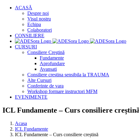
Skip
ACASĂ
to
Despre noi
content
Visul nostru
Echipa
Colaboratori
CONSILIERE
CURSURI
Consiliere Creştină
Fundamente
Aprofundare
Avansati
Consiliere crestina sensibila la TRAUMA
Alte Cursuri
Conferinte de vara
Workshop formare instructori MFM
EVENIMENTE
ICL Fundamente – Curs consiliere creștin
Acasa
ICL Fundamente
ICL Fundamente – Curs consiliere creștină