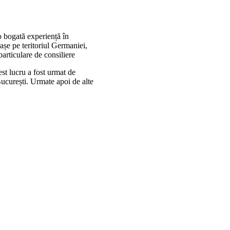
 o bogată experiență în
așe pe teritoriul Germaniei,
 particulare de consiliere
st lucru a fost urmat de
ucurești. Urmate apoi de alte