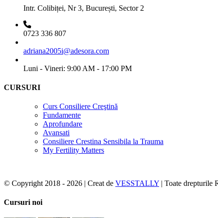
Intr. Colibiței, Nr 3, București, Sector 2
0723 336 807
adriana2005i@adesora.com
Luni - Vineri: 9:00 AM - 17:00 PM
CURSURI
Curs Consiliere Creştină
Fundamente
Aprofundare
Avansati
Consiliere Crestina Sensibila la Trauma
My Fertility Matters
© Copyright 2018 -
2026 | Creat de
VESSTALLY
| Toate drepturile 
Facebook
Toggle
Cursuri noi
Sliding