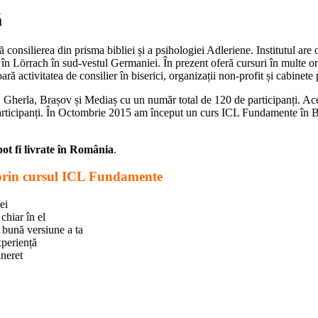
ă
ă consilierea din prisma bibliei și a psihologiei Adleriene. Institutul are
i în Lörrach în sud-vestul Germaniei. În prezent oferă cursuri în multe or
oară activitatea de consilier în biserici, organizații non-profit și cabinete
, Gherla, Brașov și Mediaș cu un număr total de 120 de participanți. Ace
participanți. În Octombrie 2015 am început un curs ICL Fundamente în B
ot fi livrate în România
.
 prin cursul ICL Fundamente
ei
chiar în el
 bună versiune a ta
periență
ineret