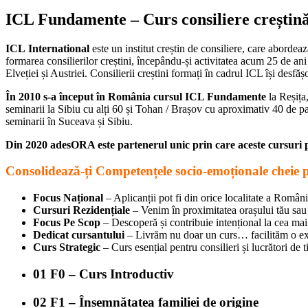
ICL Fundamente – Curs consiliere creștin
ICL
International
este un institut creștin de consiliere, care abordeaz
formarea consilierilor creștini, începându-și activitatea acum 25 de an
Elveției și Austriei. Consilierii creștini formați în cadrul ICL își desfăș
În 2010 s-a început în România cursul ICL Fundamente
la Reșița
seminarii la Sibiu cu alți 60 și Tohan / Brașov cu aproximativ 40 de 
seminarii în Suceava și Sibiu.
Din 2020 adesORA este partenerul unic prin care aceste cursuri p
Consolidează-ți Competențele socio-emoționale cheie
Focus Național
– Aplicanții pot fi din orice localitate a Români
Cursuri Rezidențiale
– Venim în proximitatea orașului tău sau 
Focus Pe Scop
– Descoperă și contribuie intențional la cea mai
Dedicat cursantului
– Livrăm nu doar un curs… facilităm o ex
Curs Strategic
– Curs esențial pentru consilieri și lucrători de t
01
F0 – Curs Introductiv
02
F1 – Însemnătatea familiei de origine