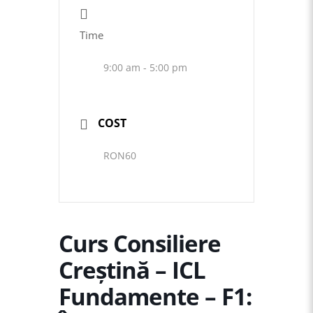
Time
9:00 am - 5:00 pm
COST
RON60
Curs Consiliere
Creştină – ICL
Fundamente – F1: