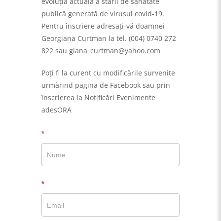
evoluţia actuală a stării de sănătate
publică generată de virusul covid-19.
Pentru înscriere adresaţi-vă doamnei
Georgiana Curtman la tel. (004) 0740 272
822 sau giana_curtman@yahoo.com
Poţi fi la curent cu modificările survenite
urmărind pagina de Facebook sau prin
înscrierea la Notificări Evenimente
adesORA
Notificare
*
eveniment
*