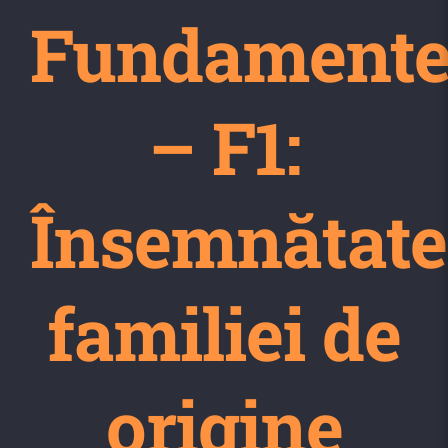
Fundament
– F1:
Însemnătat
familiei de
origine