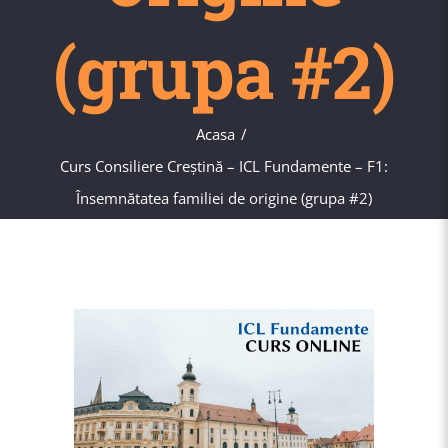
(grupa #2)
Acasa
Curs Consiliere Creştină – ICL Fundamente – F1:
Însemnătatea familiei de origine (grupa #2)