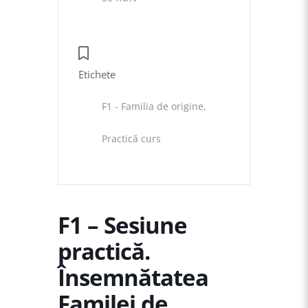
Etichete
F1 - Familia de origine,
Practică curs
F1 – Sesiune
practică.
Însemnătatea
Familei de