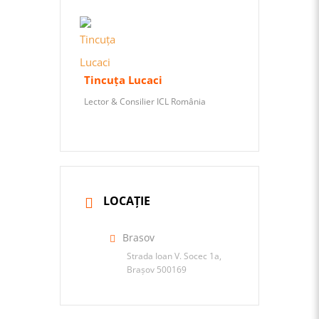
Tincuța Lucaci
Lector & Consilier ICL România
LOCAȚIE
Brasov
Strada Ioan V. Socec 1a,
Brașov 500169