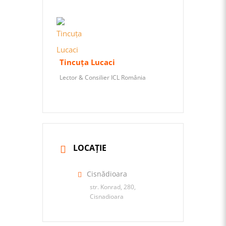
Tincuța Lucaci
Lector & Consilier ICL România
LOCAȚIE
Cisnădioara
str. Konrad, 280,
Cisnadioara