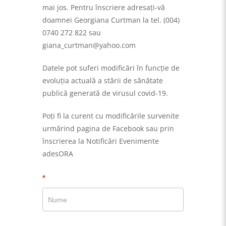
mai jos. Pentru înscriere adresaţi-vă
doamnei Georgiana Curtman la tel. (004)
0740 272 822 sau
giana_curtman@yahoo.com
Datele pot suferi modificări în funcţie de
evoluţia actuală a stării de sănătate
publică generată de virusul covid-19.
Poţi fi la curent cu modificările survenite
urmărind pagina de Facebook sau prin
înscrierea la Notificări Evenimente
adesORA
Notificare
*
eveniment