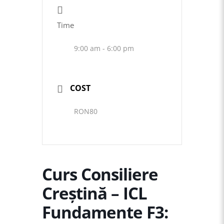
Time
9:00 am - 6:00 pm
COST
RON80
Curs Consiliere
Creştină – ICL
Fundamente F3: