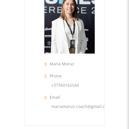
Maria Moruz
Phone
+37360162544
Email
mariamoruz.coach@gmail.com