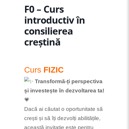
F0 – Curs
introductiv în
consilierea
creștină
Curs
FIZIC
Transformă-ți perspectiva
și investește în dezvoltarea ta!
💗
Dacă ai căutat o oportunitate să
crești și să îți dezvolți abilitățile,
această invitație este pentru