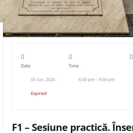
Date
Time
05 iun. 2026
6:00 pm - 9:00 pm
Expired!
F1 – Sesiune practică. Îns