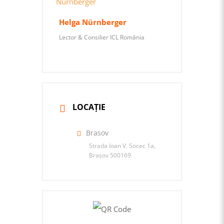
Helga Nürnberger
Lector & Consilier ICL România
LOCAȚIE
Brasov
Strada Ioan V. Socec 1a,
Brașov 500169