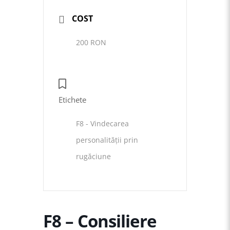
COST
200 RON
Etichete
F8 - Vindecarea
personalității prin
rugăciune
F8 – Consiliere