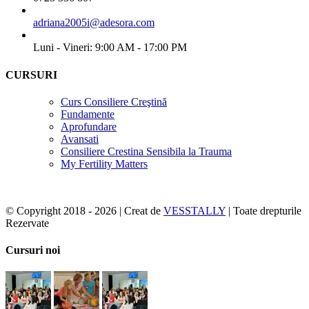
adriana2005i@adesora.com
Luni - Vineri: 9:00 AM - 17:00 PM
CURSURI
Curs Consiliere Creştină
Fundamente
Aprofundare
Avansati
Consiliere Crestina Sensibila la Trauma
My Fertility Matters
© Copyright 2018 -
2026 | Creat de
VESSTALLY
| Toate drepturile
Rezervate
Facebook
Toggle
Cursuri noi
Sliding
Bar
Area