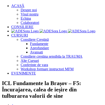
Skip
ACASĂ
to
Despre noi
content
Visul nostru
Echipa
Colaboratori
CONSILIERE
CURSURI
Consiliere Creştină
Fundamente
Aprofundare
Avansati
Consiliere crestina sensibila la TRAUMA
Alte Cursuri
Conferinte de vara
Workshop formare instructori MFM
EVENIMENTE
ICL Fundamente la Brașov – F5:
Încurajarea, calea de ieșire din
tulburarea valorii de sine