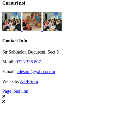
Toggle
Cursuri noi
Sliding
Bar
Area
Contact Info
Str Sabinelor, București, Sect 5
Mobil:
0723 336 807
E-mail:
adesora@yahoo.com
Web site:
ADESora
Page load link
Go
to
Top