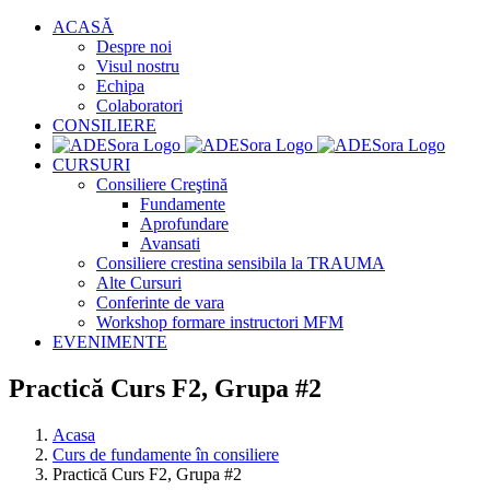
Skip
ACASĂ
to
Despre noi
content
Visul nostru
Echipa
Colaboratori
CONSILIERE
CURSURI
Consiliere Creştină
Fundamente
Aprofundare
Avansati
Consiliere crestina sensibila la TRAUMA
Alte Cursuri
Conferinte de vara
Workshop formare instructori MFM
EVENIMENTE
Practică Curs F2, Grupa #2
Acasa
Curs de fundamente în consiliere
Practică Curs F2, Grupa #2